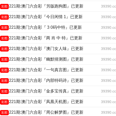
221期:澳门六合彩『另版跑狗图』已更新
39390.cc
彩图
221期:澳门六合彩『今日闲情 1』已更新
39390.cc
彩图
221期:澳门六合彩『 3 0码中特』已更新
39390.cc
彩图
221期:澳门六合彩『两 肖 中 特』已更新
39390.cc
彩图
221期:澳门六合彩『澳门女人味』已更新
39390.cc
彩图
221期:澳门六合彩『幽默猜测图』已更新
39390.cc
彩图
221期:澳门六合彩『一句真言图』已更新
39390.cc
彩图
221期:澳门六合彩『内部特码诗』已更新
39390.cc
彩图
221期:澳门六合彩『金多宝传真』已更新
39390.cc
彩图
221期:澳门六合彩『凤凰天机图』已更新
39390.cc
彩图
221期:澳门六合彩『周公解梦图』已更新
39390.cc
彩图