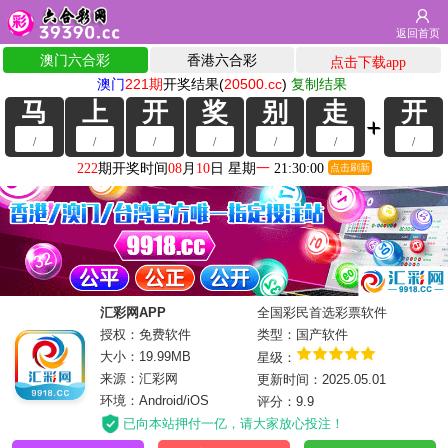
返回首页
汇彩网APP
全国彩民首选彩票软件
授权：免费软件
类型：国产软件
大小：19.99MB
星级：
来源：汇彩网
更新时间：2025.05.01
环境：Android/iOS
评分：9.9
已向本站押付一亿，请大家放心投注！