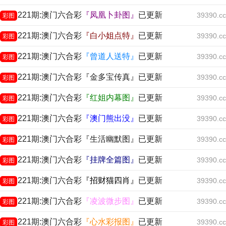
221期:澳门六合彩
『凤凰卜卦图』
已更新
39390.cc
彩图
221期:澳门六合彩
『白小姐点特』
已更新
39390.cc
彩图
221期:澳门六合彩
『曾道人送特』
已更新
39390.cc
彩图
221期:澳门六合彩『金多宝传真』已更新
39390.cc
彩图
221期:澳门六合彩
『红姐内幕图』
已更新
39390.cc
彩图
221期:澳门六合彩
『澳门熊出没』
已更新
39390.cc
彩图
221期:澳门六合彩『生活幽默图』已更新
39390.cc
彩图
221期:澳门六合彩
『挂牌全篇图』
已更新
39390.cc
彩图
221期:澳门六合彩
『招财猫四肖』
已更新
39390.cc
彩图
221期:澳门六合彩
『凌波微步图』
已更新
39390.cc
彩图
221期:澳门六合彩
『心水彩报图』
已更新
39390.cc
彩图