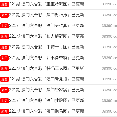
221期:澳门六合彩『宝宝特码图』已更新
39390.cc
彩图
221期:澳门六合彩『澳门财神报』已更新
39390.cc
彩图
221期:澳门六合彩『澳门另传真』已更新
39390.cc
彩图
221期:澳门六合彩『仙人解码图』已更新
39390.cc
彩图
221期:澳门六合彩『平特一肖图』已更新
39390.cc
彩图
221期:澳门六合彩『四不像中特』已更新
39390.cc
彩图
221期:澳门六合彩『特码王 A图』已更新
39390.cc
彩图
221期:澳门六合彩『澳门青龙报』已更新
39390.cc
彩图
221期:澳门六合彩『澳门管家婆』已更新
39390.cc
彩图
221期:澳门六合彩『澳门挂牌图』已更新
39390.cc
彩图
221期:澳门六合彩『澳门跑马图』已更新
39390.cc
彩图