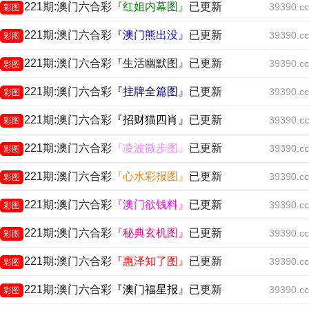
221期:澳门六合彩
『红姐内幕图』
已更新
39390.cc
彩图
221期:澳门六合彩
『澳门熊出没』
已更新
39390.cc
彩图
221期:澳门六合彩『生活幽默图』已更新
39390.cc
彩图
221期:澳门六合彩
『挂牌全篇图』
已更新
39390.cc
彩图
221期:澳门六合彩
『招财猫四肖』
已更新
39390.cc
彩图
221期:澳门六合彩
『凌波微步图』
已更新
39390.cc
彩图
221期:澳门六合彩
『心水彩报图』
已更新
39390.cc
彩图
221期:澳门六合彩
『澳门欲钱料』
已更新
39390.cc
彩图
221期:澳门六合彩
『秘典玄机图』
已更新
39390.cc
彩图
221期:澳门六合彩
『惠泽知了图』
已更新
39390.cc
彩图
221期:澳门六合彩
『澳门福星报』
已更新
39390.cc
彩图