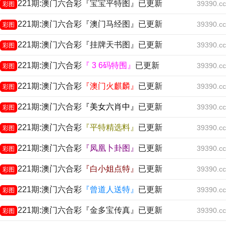
221期:澳门六合彩『宝宝平特图』已更新
39390.cc
彩图
221期:澳门六合彩『澳门马经图』已更新
39390.cc
彩图
221期:澳门六合彩『挂牌天书图』已更新
39390.cc
彩图
221期:澳门六合彩
『 3 6码特围』
已更新
39390.cc
彩图
221期:澳门六合彩
『澳门火麒麟』
已更新
39390.cc
彩图
221期:澳门六合彩
『美女六肖中』
已更新
39390.cc
彩图
221期:澳门六合彩
『平特精选料』
已更新
39390.cc
彩图
221期:澳门六合彩
『凤凰卜卦图』
已更新
39390.cc
彩图
221期:澳门六合彩
『白小姐点特』
已更新
39390.cc
彩图
221期:澳门六合彩
『曾道人送特』
已更新
39390.cc
彩图
221期:澳门六合彩『金多宝传真』已更新
39390.cc
彩图