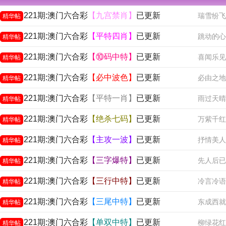
221期:澳门六合彩
【九宫禁肖】
已更新
瑞雪纷飞
精华帖
221期:澳门六合彩
【平特四肖】
已更新
跳动的心
精华帖
221期:澳门六合彩
【⑩码中特】
已更新
喜闻乐见
精华帖
221期:澳门六合彩
【必中波色】
已更新
必由之地
精华帖
221期:澳门六合彩
【平特一肖】
已更新
雨过天晴
精华帖
221期:澳门六合彩
【绝杀七码】
已更新
万紫千红
精华帖
221期:澳门六合彩
【主攻一波】
已更新
抒情美人
精华帖
221期:澳门六合彩
【三字爆特】
已更新
先人后已
精华帖
221期:澳门六合彩
【三行中特】
已更新
冷言冷语
精华帖
221期:澳门六合彩
【三尾中特】
已更新
东成西就
精华帖
221期:澳门六合彩
【单双中特】
已更新
柳绿花红
精华帖