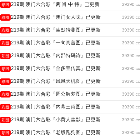
219期:澳门六合彩『两 肖 中 特』已更新
39390.cc
彩图
219期:澳门六合彩『澳门女人味』已更新
39390.cc
彩图
219期:澳门六合彩『幽默猜测图』已更新
39390.cc
彩图
219期:澳门六合彩『一句真言图』已更新
39390.cc
彩图
219期:澳门六合彩『内部特码诗』已更新
39390.cc
彩图
219期:澳门六合彩『金多宝传真』已更新
39390.cc
彩图
219期:澳门六合彩『凤凰天机图』已更新
39390.cc
彩图
219期:澳门六合彩『周公解梦图』已更新
39390.cc
彩图
219期:澳门六合彩『内幕三肖图』已更新
39390.cc
彩图
219期:澳门六合彩『小黄人幽默』已更新
39390.cc
彩图
219期:澳门六合彩『老版跑狗图』已更新
39390.cc
彩图