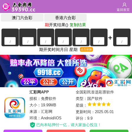
返回首页
汇彩网APP
全国彩民首选彩票软件
授权：免费软件
类型：国产软件
大小：19.99MB
星级：
来源：汇彩网
更新时间：2025.05.01
环境：Android/iOS
评分：9.9
已向本站押付一亿，请大家放心投注！