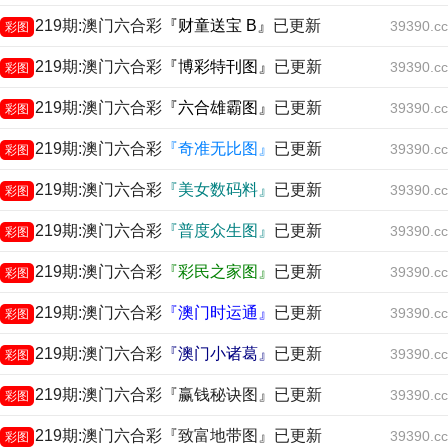
219期:澳门六合彩
『财童送宝 B』
已更新
39390.cc
彩图
219期:澳门六合彩
『博彩特刊图』
已更新
39390.cc
彩图
219期:澳门六合彩
『六合雄霸图』
已更新
39390.cc
彩图
219期:澳门六合彩
『奇准无比图』
已更新
39390.cc
彩图
219期:澳门六合彩
『美女数码料』
已更新
39390.cc
彩图
219期:澳门六合彩
『普度众生图』
已更新
39390.cc
彩图
219期:澳门六合彩
『彩民之家图』
已更新
39390.cc
彩图
219期:澳门六合彩
『澳门时运通』
已更新
39390.cc
彩图
219期:澳门六合彩
『澳门小诸葛』
已更新
39390.cc
彩图
219期:澳门六合彩『赢钱秘诀图』已更新
39390.cc
彩图
219期:澳门六合彩『致富地带图』已更新
39390.cc
彩图